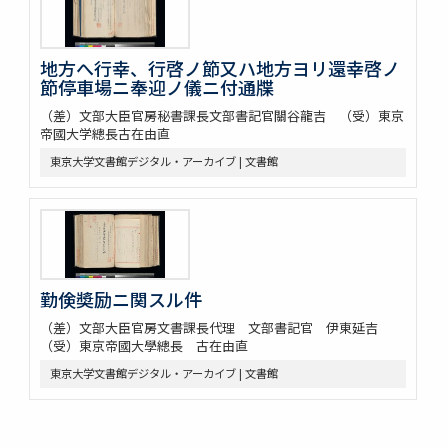
地方へ行幸、行啓ノ節又ハ地方ヨリ還幸啓ノ
節停車場ニ奉迎ノ儀ニ付通牒
（差）文部大臣官房秘書課長文部書記官關谷龍吉 （受）東京
帝國大学總長古在由直
東京大学文書館デジタル・アーカイブ | 文書館
勤倹奬励ニ関スル件
（差）文部大臣官房文書課長代理 文部書記官 伊東延吉
（受）東京帝國大學總長 古在由直
東京大学文書館デジタル・アーカイブ | 文書館