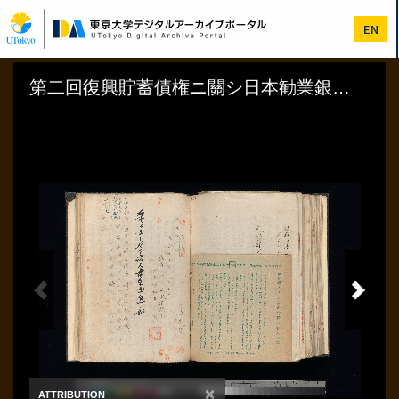
メ
イ
EN
ン
コ
ン
テ
ン
ツ
に
移
動