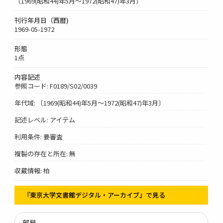
〔1969(昭和44)年5月～1972(昭和47)年3月〕
刊行年月日（西暦)
1969-05-1972
形態
1点
内容記述
参照コード: F0189/S02/0039
年代域: 〔1969(昭和44)年5月～1972(昭和47)年3月〕
記述レベル: アイテム
利用条件: 要審査
複製の存在と所在: 無
収蔵情報: 柏
『東京大学文書館デジタル・アーカイブ』で見る
部局