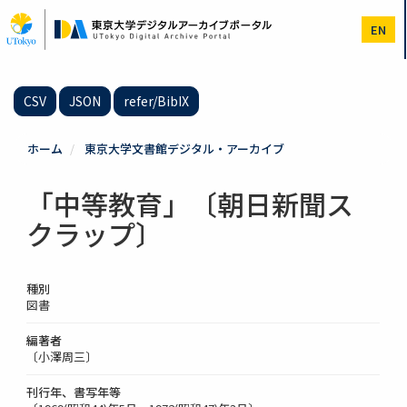
メ
イ
EN
ン
コ
ン
テ
CSV
JSON
refer/BibIX
ン
ツ
に
ホーム
東京大学文書館デジタル・アーカイブ
移
動
「中等教育」〔朝日新聞ス
クラップ〕
種別
図書
編著者
〔小澤周三〕
刊行年、書写年等