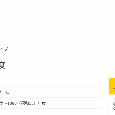
イブ
度
第一掛
年度～1980（昭和55）年度