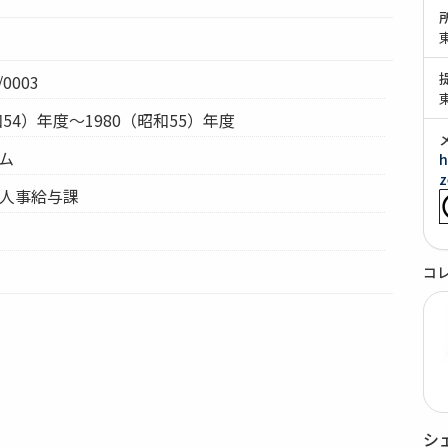
0003
和54）年度～1980（昭和55）年度
テム
h
z
部人事給与課
コ
シ