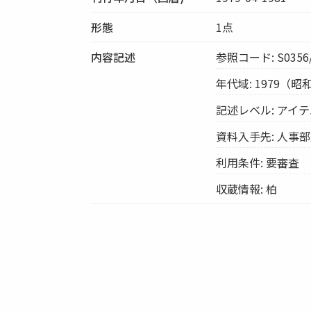
形態
1点
内容記述
参照コード: S0356/
年代域: 1979（昭
記述レベル: アイ
資料入手先: 人事
利用条件: 要審査
収蔵情報: 柏