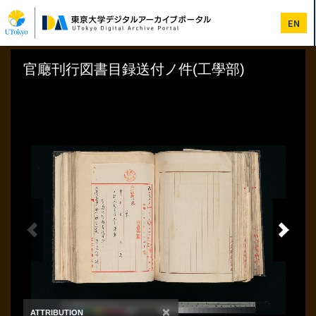
メ
イ
EN
ン
コ
ン
テ
ン
ツ
に
移
動