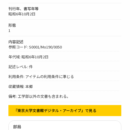
刊行年、書写年等
昭和6年10月2日
形態
1
内容記述
参照コード: S0001/Mo190/0050
年代域: 昭和6年10月2日
記述レベル: 件
利用条件: アイテムの利用条件に準じる
収蔵情報: 本郷
備考: 工学部以外の文書も含まれる。
『東京大学文書館デジタル・アーカイブ』で見る
部局