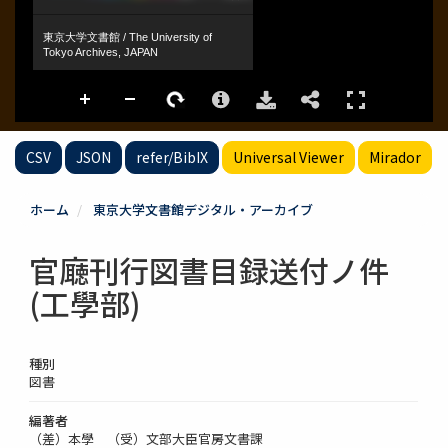
CSV
JSON
refer/BibIX
Universal Viewer
Mirador
ホーム
東京大学文書館デジタル・アーカイブ
官廰刊行図書目録送付ノ件
(工學部)
種別
図書
編著者
（差）本學 （受）文部大臣官房文書課