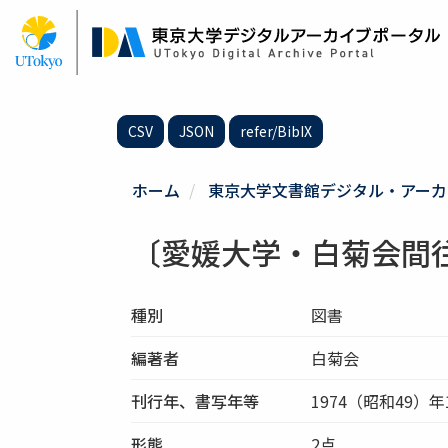
メ
イ
ン
コ
ン
テ
CSV
JSON
refer/BibIX
ン
ツ
に
ホーム
東京大学文書館デジタル・アーカ
移
動
〔愛媛大学・白菊会間
種別
図書
編著者
白菊会
刊行年、書写年等
1974（昭和49）年
形態
2点