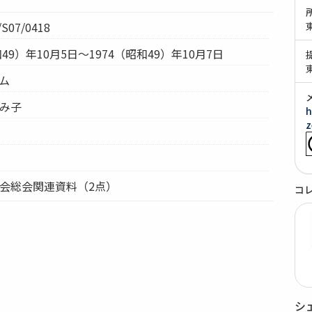
S07/0418
和49）年10月5日～1974（昭和49）年10月7日
テム
ゆみ子
h
z
菊会総会関連資料（2点）
コ
シ