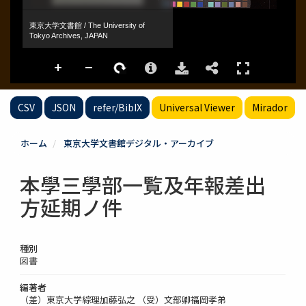
CSV
JSON
refer/BibIX
Universal Viewer
Mirador
ホーム
東京大学文書館デジタル・アーカイブ
本學三學部一覧及年報差出
方延期ノ件
種別
図書
編著者
（差）東京大学綜理加藤弘之 （受）文部卿福岡孝弟