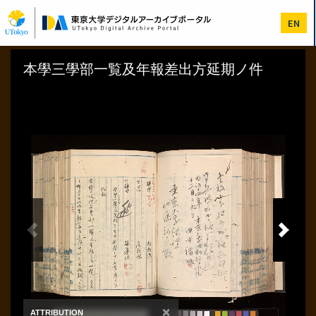
メ
イ
EN
ン
コ
ン
テ
ン
ツ
に
移
動