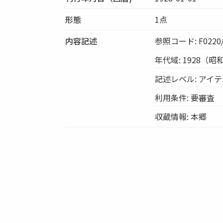
形態
1点
内容記述
参照コード: F0220/
年代域: 1928（昭
記述レベル: アイ
利用条件: 要審査
収蔵情報: 本郷