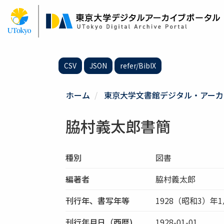
メ
イ
ン
コ
ン
テ
CSV
JSON
refer/BibIX
ン
ツ
に
ホーム
東京大学文書館デジタル・アーカ
移
動
脇村義太郎書簡
種別
図書
編著者
脇村義太郎
刊行年、書写年等
1928（昭和3）年
刊行年月日（西暦)
1928-01-01