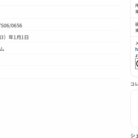
S06/0656
和3）年1月1日
テム
h
z
コ
シ