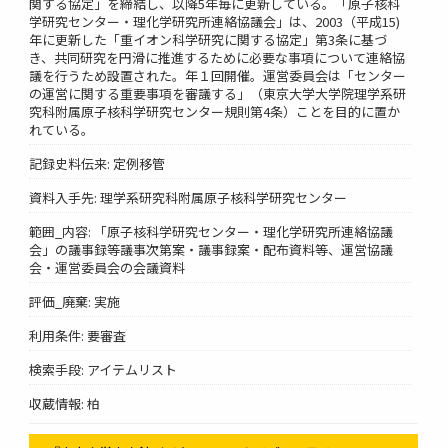
関する協定」を締結し、以降5年毎に更新している。「原子核科
学研究センター・理化学研究所連絡協議会」は、2003（平成15)
年に更新した「重イオン科学研究に関する協定」第3条に基づ
き、共同研究を円滑に推進するために必要な事項について連絡協
議を行うため設置された。年１回開催。運営委員会は「センター
の運営に関する重要事項を審議する」（東京大学大学院理学系研
究科附属原子核科学研究センター規則第4条）ことを目的に置か
れている。
記録史料伝来: 定例移管
資料入手先: 理学系研究科附属原子核科学研究センター
範囲_内容: 「原子核科学研究センター・理化学研究所連絡協議
会」の議事録等議事次第案・議事録案・配布資料等、運営協議
会・運営委員会の会議資料
評価_廃棄: 実施
利用条件: 要審査
検索手段: アイテムリスト
収蔵情報: 柏