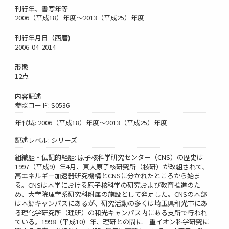
刊行年、書写年等
2006（平成18）年度～2013（平成25）年度
刊行年月日（西暦)
2006-04-2014
形態
12点
内容記述
参照コード: S0536
年代域: 2006（平成18）年度～2013（平成25）年度
記述レベル: シリーズ
組織歴・伝記的経歴: 原子核科学研究センター（CNS）の歴史は
1997（平成9）年4月、東大原子核研究所（核研）が改組されて、
高エネルギー加速器研究機構とCNSに分かれたところから始ま
る。CNSは本学における原子核科学の研究および教育推進のた
め、大学院理学系研究科附属の施設として発足した。CNSの本部
は本郷キャンパスにあるが、研究活動の多くは埼玉県和光市にあ
る理化学研究所（理研）の和光キャンパス内にある支所で行われ
ている。1998（平成10）年、理研との間に「重イオン科学研究に