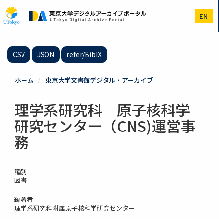
メ
イ
EN
ン
コ
ン
テ
CSV
JSON
refer/BibIX
ン
ツ
に
ホーム
東京大学文書館デジタル・アーカイブ
移
動
理学系研究科 原子核科学
研究センター（CNS)運営事
務
種別
図書
編著者
理学系研究科附属原子核科学研究センター