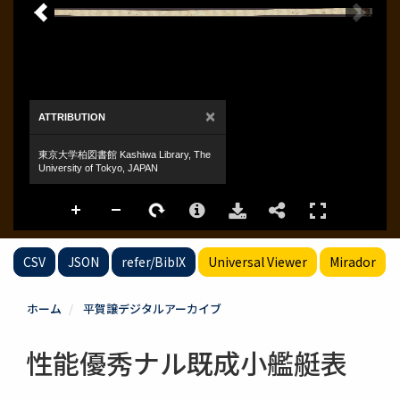
CSV
JSON
refer/BibIX
Universal Viewer
Mirador
ホーム
平賀譲デジタルアーカイブ
性能優秀ナル既成小艦艇表