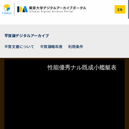
メ
イ
EN
ン
コ
ン
テ
ン
平賀譲デジタルアーカイブ
ツ
に
平賀文書について
平賀譲略年表
利用条件
移
動