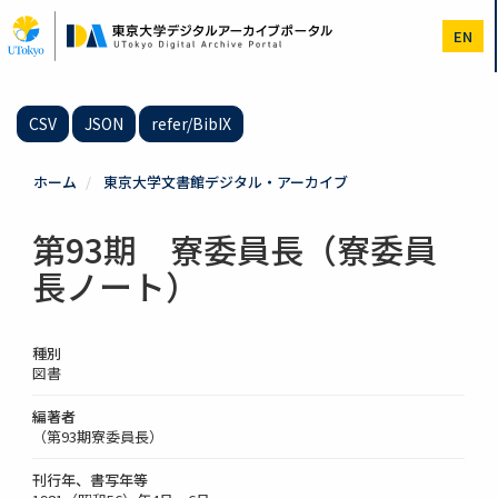
メ
イ
EN
ン
コ
ン
テ
CSV
JSON
refer/BibIX
ン
ツ
に
ホーム
東京大学文書館デジタル・アーカイブ
移
動
第93期 寮委員長（寮委員
長ノート）
種別
図書
編著者
（第93期寮委員長）
刊行年、書写年等