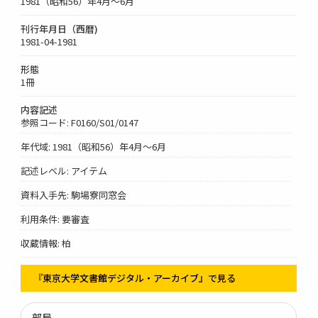
1981（昭和56）年4月～6月
刊行年月日（西暦)
1981-04-1981
形態
1冊
内容記述
参照コード: F0160/S01/0147
年代域: 1981（昭和56）年4月～6月
記述レベル: アイテム
資料入手先: 駒場寮同窓会
利用条件: 要審査
収蔵情報: 柏
『東京大学文書館デジタル・アーカイブ』で見る
部局