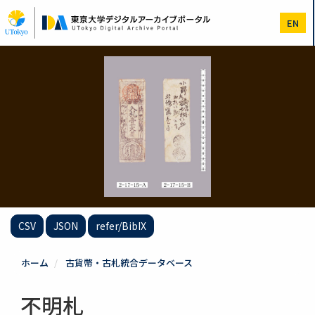
メ
イ
EN
ン
コ
ン
テ
ン
ツ
に
移
動
CSV
JSON
refer/BibIX
ホーム
古貨幣・古札統合データベース
不明札