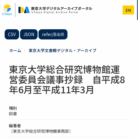
メ
イ
EN
ン
コ
ン
テ
CSV
JSON
refer/BibIX
ン
ツ
に
ホーム
東京大学文書館デジタル・アーカイブ
移
動
東京大学総合研究博物館運
営委員会議事抄録 自平成8
年6月至平成11年3月
種別
図書
編著者
〔東京大学総合研究博物館事務部〕