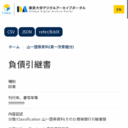
メ
イ
EN
ン
コ
ン
テ
CSV
JSON
refer/BibIX
ン
ツ
に
ホーム
山一證券資料(第一次寄贈分)
移
動
負債引継書
種別
図書
刊行年、書写年等
99999999
内容記述
分類/Classification: 山一證券資料(その3) 商榮銀行引継書類