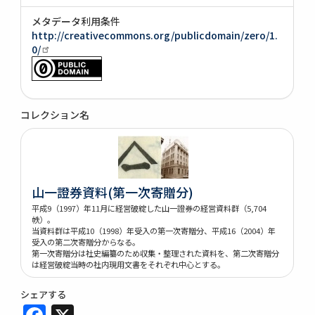
メタデータ利用条件
http://creativecommons.org/publicdomain/zero/1.
0/
コレクション名
山一證券資料(第一次寄贈分)
平成9（1997）年11月に経営破綻した山一證券の経営資料群（5,704
帙）。
当資料群は平成10（1998）年受入の第一次寄贈分、平成16（2004）年
受入の第二次寄贈分からなる。
第一次寄贈分は社史編纂のため収集・整理された資料を、第二次寄贈分
は経営破綻当時の社内現用文書をそれぞれ中心とする。
シェアする
Facebook
X