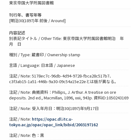
東京帝国大学附属図書館
刊行年、書写年等
[明治30(1897)年 前後 / Around]
内容記述
別表記タイトル / Other Title: 東京帝国大学附属図書館明治 年
月 日
種別 / Type: 蔵書印 / Ownership stamp
言語 / Language: 日本語 / Japanese
注記 / Note: 5178ec7c-96db-4d94-9728-fbca28c517b7、
c3f3ab15-1a51-446b-9a30-09c54a15e22eとは版が異なる。
注記 / Note: 典拠資料：Phillips, J. Arthur. A treatise on ore
deposits. 2nd ed., Macmillan, 1896, xxii, 943p. 資料ID:1050243169
注記 / Note: 受入年月日：明治30(1897)年9月17日
注記 / Note:
https://opac.dl.itc.u-
tokyo.ac.jp/opac/opac_link/bibid/2003197162
注記 / Note: 色：黒