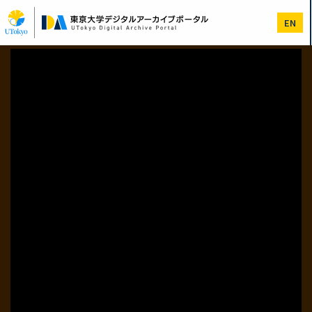
メ
イ
EN
ン
コ
ン
テ
ン
ツ
に
移
動