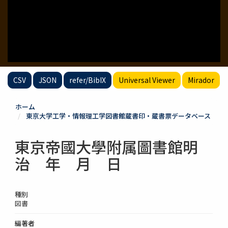
CSV
JSON
refer/BibIX
Universal Viewer
Mirador
ホーム
東京大学工学・情報理工学図書館蔵書印・蔵書票データベース
東京帝國大學附属圖書館明
治 年 月 日
種別
図書
編著者