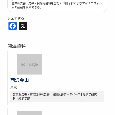
営業報告書（定款・目論見書等を含む）は冊子体およびマイクロフィル
ムの所蔵を検索できる。
シェアする
Facebook
X
関連資料
西沢金山
東京
営業報告書・有価証券報告書・目論見書データベース | 経済学研究
科・経済学部