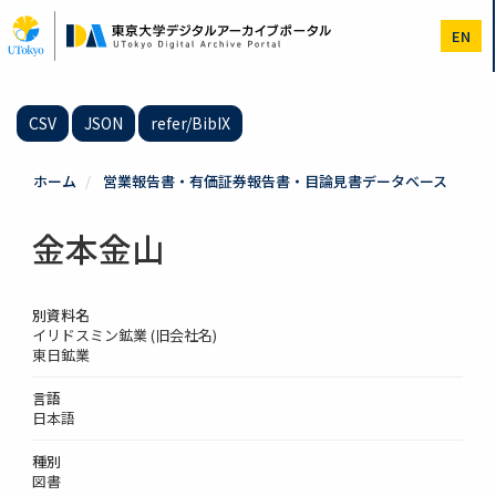
メ
イ
EN
ン
コ
ン
テ
CSV
JSON
refer/BibIX
ン
ツ
に
ホーム
営業報告書・有価証券報告書・目論見書データベース
移
動
金本金山
別資料名
イリドスミン鉱業 (旧会社名)
東日鉱業
言語
日本語
種別
図書