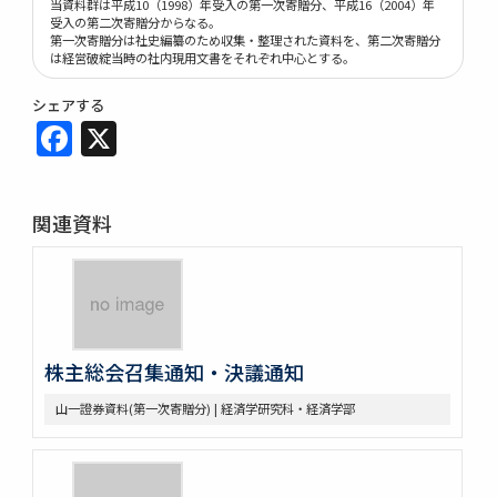
当資料群は平成10（1998）年受入の第一次寄贈分、平成16（2004）年
受入の第二次寄贈分からなる。
第一次寄贈分は社史編纂のため収集・整理された資料を、第二次寄贈分
は経営破綻当時の社内現用文書をそれぞれ中心とする。
シェアする
Facebook
X
関連資料
株主総会召集通知・決議通知
山一證券資料(第一次寄贈分) | 経済学研究科・経済学部