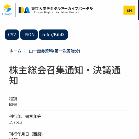
メ
イ
EN
ン
コ
ン
テ
CSV
JSON
refer/BibIX
ン
ツ
に
ホーム
山一證券資料(第一次寄贈分)
移
動
株主総会召集通知・決議通
知
種別
図書
刊行年、書写年等
197612
刊行年月日（西暦)