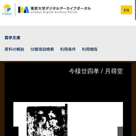
メ
イ
EN
ン
コ
ン
テ
ン
霞亭文庫
ツ
に
資料の解説
分類項目検索
利用条件
利用報告
移
動