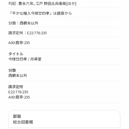
刊記 : 寶永六年, 江戸 野田太兵衞板[ほか]
「平かな繪入今様廿四孝」は題簽から
分類：西鶴本以外
請求記号：E22:776:235
A00:霞亭:235
タイトル
今様廿四孝 / 月尋堂
分類
西鶴本以外
請求記号
E22:776:235
A00:霞亭:235
部局
総合図書館