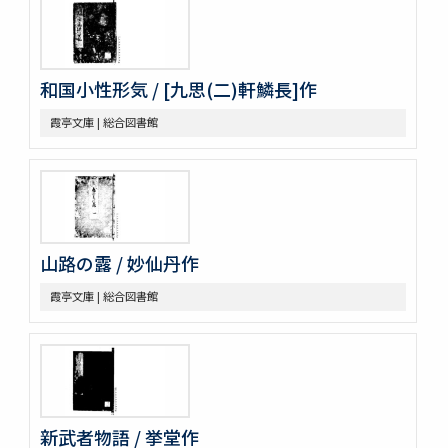
和国小性形気 / [九思(二)軒鱗長]作
霞亭文庫 | 総合図書館
山路の露 / 妙仙丹作
霞亭文庫 | 総合図書館
新武者物語 / 挙堂作