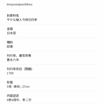
Imayounijuushikou
別資料名
平かな繪入今様廿四孝
言語
日本語
種別
図書
刊行年、書写年等
寶永六年
刊行年月日（西暦)
1709
形態
5冊 : 挿絵 ; 27cm
内容記述
6巻6冊中、巻二欠