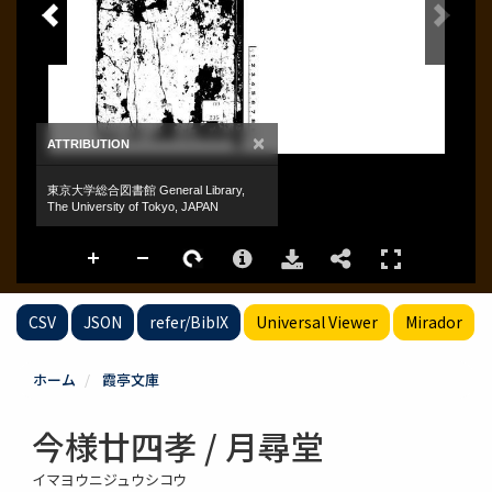
CSV
JSON
refer/BibIX
Universal Viewer
Mirador
ホーム
霞亭文庫
今様廿四孝 / 月尋堂
イマヨウニジュウシコウ