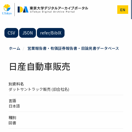
メ
イ
EN
ン
コ
ン
テ
CSV
JSON
refer/BibIX
ン
ツ
に
ホーム
営業報告書・有価証券報告書・目論見書データベース
移
動
日産自動車販売
別資料名
ダットサントラック販売 (旧会社名)
言語
日本語
種別
図書