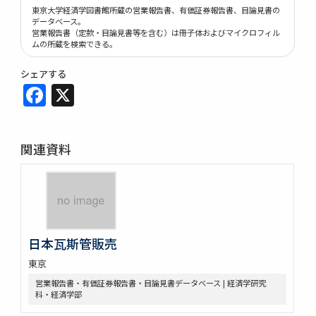
東京大学経済学図書館所蔵の営業報告書、有価証券報告書、目論見書の
データベース。
営業報告書（定款・目論見書等を含む）は冊子体およびマイクロフィル
ムの所蔵を検索できる。
シェアする
Facebook
X
関連資料
日本瓦斯管販売
東京
営業報告書・有価証券報告書・目論見書データベース | 経済学研究
科・経済学部