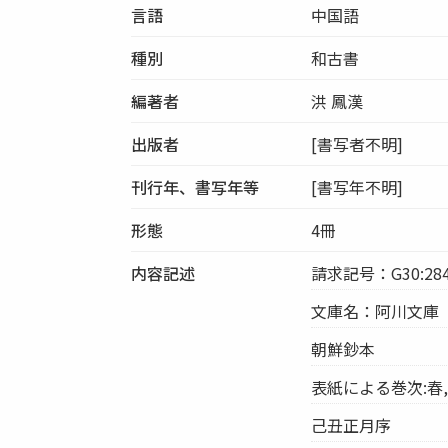
言語
中国語
種別
和古書
編著者
洪 鳳漢
出版者
[書写者不明]
刊行年、書写年等
[書写年不明]
形態
4冊
内容記述
請求記号：G30:28
文庫名：阿川文庫
朝鮮鈔本
表紙による巻次:春,
己丑正月序