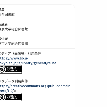
部局
総合図書館
所蔵者
東京大学総合図書館
提供者
東京大学総合図書館
メディア（画像等）利用条件
ttps://www.lib.u-
okyo.ac.jp/ja/library/general/reuse
メタデータ利用条件
ttps://creativecommons.org/publicdomain
zero/1.0/