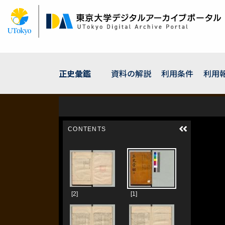
メ
イ
ン
コ
ン
テ
ン
正史彙鑑
資料の解説
利用条件
利用
ツ
に
移
動