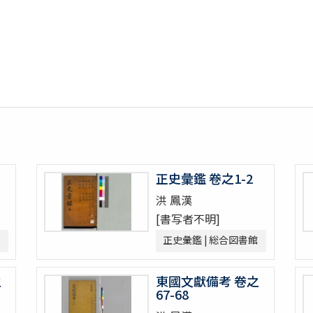
巻目録1巻)
 of Yezo
正史彙鑑 卷之1-2
洪 鳳漢
por Vasco da Gama, no anno de 1497
[書写者不明]
 extremas complectens terras & regna
正史彙鑑 | 総合図書館
之
東國文獻備考 卷之
ohn Huygen van Linschoten naer Oost ofte Rorlugarels Indien]
67-68