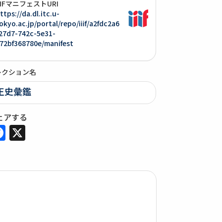
IIIFマニフェストURI
ttps://da.dl.itc.u-
okyo.ac.jp/portal/repo/iiif/a2fdc2a6
27d7-742c-5e31-
72bf368780e/manifest
レクション名
正史彙鑑
ェアする
Facebook
X