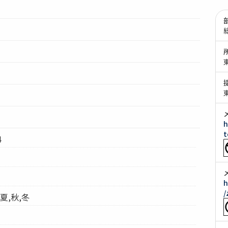
h
t
4
h
/
夏,秋,冬