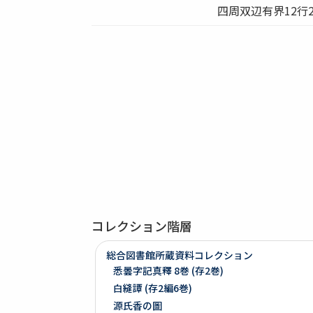
四周双辺有界12行
コレクション階層
総合図書館所蔵資料コレクション
悉曇字記真釋 8巻 (存2巻)
白縫譚 (存2編6巻)
源氏香の圖