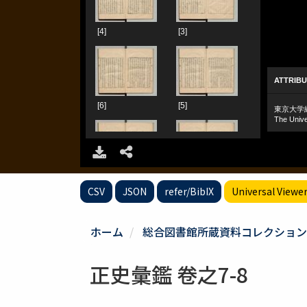
CSV
JSON
refer/BibIX
Universal Viewe
ホーム
総合図書館所蔵資料コレクション
正史彙鑑 卷之7-8