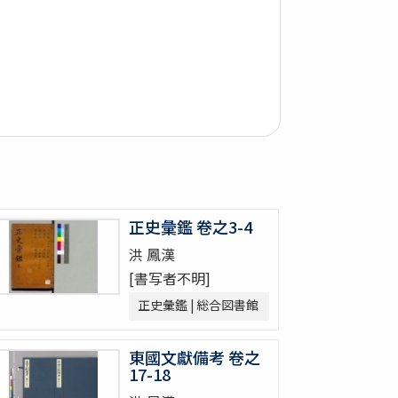
正史彙鑑 卷之3-4
洪 鳳漢
[書写者不明]
正史彙鑑 | 総合図書館
東國文獻備考 卷之
17-18