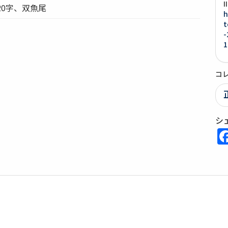
20字、双魚尾
h
t
-
1
コ
シ