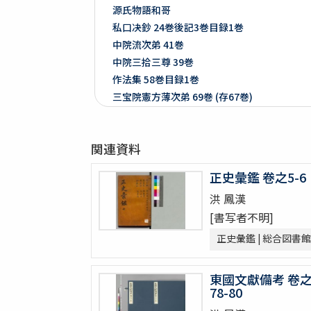
源氏物語和哥
私口决鈔 24巻後記3巻目録1巻
中院流次弟 41巻
中院三拾三尊 39巻
作法集 58巻目録1巻
三宝院憲方薄次弟 69巻 (存67巻)
中院流大事 22巻
私口决鈔 24巻後記3巻目録1巻 (存24巻後記1
関連資料
白石手簡
Island of Sakhalin (Karafuto) with portion
正史彙鑑 卷之5-6
[Modern map of the world]
洪 鳳漢
Carreira da India, no seo descobrimento 
[書写者不明]
Ta. Superioris Indiae et Tartariæ Maioris
Tabula orientalis regionis, Asiæ scilicet
正史彙鑑 | 総合図書館
Asie
Asiae nova descriptio
東國文獻備考 卷
[Itinerario, voyage, ofte schopaert von J
78-80
Asiae nova descriptio