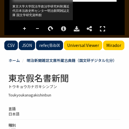
CSV
JSON
refer/BibIX
Universal Viewer
Mirador
ホーム
明治新聞雑誌文庫所蔵古典籍（国文研デジタル化分）
東京假名書新聞
トウキョウカナガキシンブン
Toukyoukanagakishinbun
言語
日本語
種別