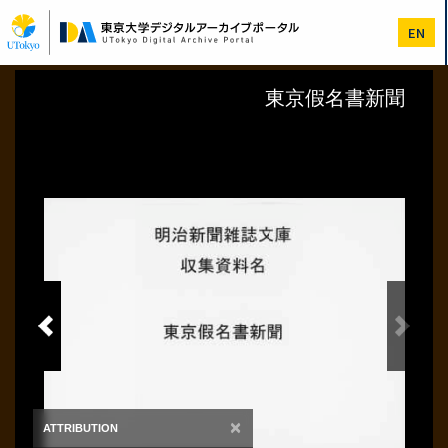
メ
イ
EN
ン
コ
ン
テ
ン
ツ
に
移
動