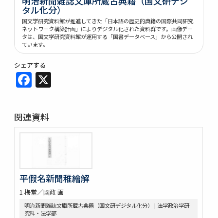
明治新聞雑誌文庫所蔵古典籍（国文研デジ
タル化分）
国文学研究資料館が推進してきた「日本語の歴史的典籍の国際共同研究
ネットワーク構築計画」によりデジタル化された資料群です。画像デー
タは、国文学研究資料館が運用する「国書データベース」から公開され
ています。
シェアする
Facebook
X
関連資料
平假名新聞稚繪解
1 梅堂／國政 画
明治新聞雑誌文庫所蔵古典籍（国文研デジタル化分） | 法学政治学研
究科・法学部