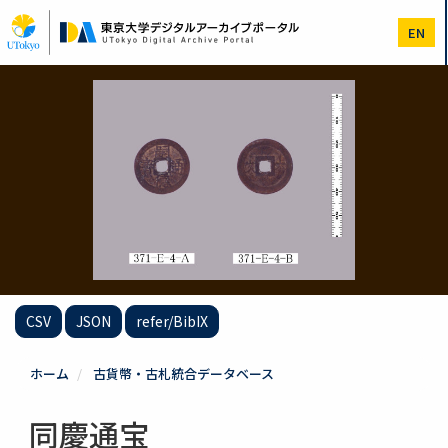
メ
イ
EN
ン
コ
ン
テ
ン
ツ
に
移
動
CSV
JSON
refer/BibIX
ホーム
古貨幣・古札統合データベース
同慶通宝