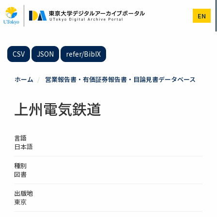
メ
イ
EN
ン
コ
ン
テ
CSV
JSON
refer/BibIX
ン
ツ
に
ホーム
営業報告書・有価証券報告書・目論見書データベース
移
動
上州電気鉄道
言語
日本語
種別
図書
出版地
東京