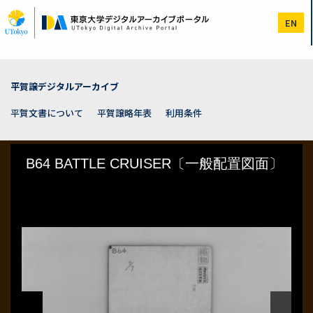
メ
イ
EN
ン
コ
ン
テ
ン
平賀譲デジタルアーカイブ
ツ
に
平賀文書について
平賀譲略年表
利用条件
移
動