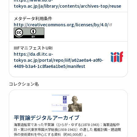
tokyo.ac.jp/ja/library/contents/archives-top/reuse
メタデータ利用条件
http://creativecommons.org/licenses/by/4.0/
IIIFマニフェストURI
https://da.dl.itc.u-
tokyo.ac.jp/portal/repo/iiif/a62ae0a4-a0f0-
4489-b3a4-1c8fae6a1be5/manifest
コレクション名
平賀譲デジタルアーカイブ
海軍造船官であった平賀譲（ひらが・ゆずる(1878-1943)：海軍造船中
将・第13代東京帝国大学総長(1938-1943)）の遺した 艦艇計画・建造関
係の技術資料を中心とする資料（約40,000点）。