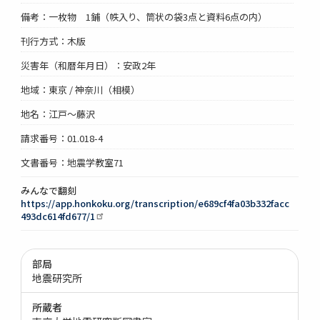
備考：一枚物 1鋪（帙入り、筒状の袋3点と資料6点の内）
刊行方式：木版
災害年（和暦年月日）：安政2年
地域：東京 / 神奈川（相模）
地名：江戸～藤沢
請求番号：01.018-4
文書番号：地震学教室71
みんなで翻刻
https://app.honkoku.org/transcription/e689cf4fa03b332facc
493dc614fd677/1
部局
地震研究所
所蔵者