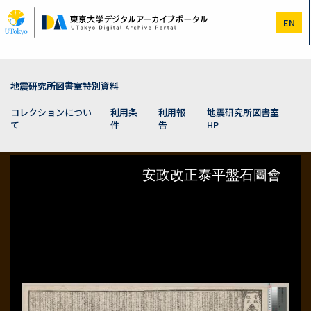
メ
イ
EN
ン
コ
ン
テ
ン
地震研究所図書室特別資料
ツ
に
コレクションについ
利用条
利用報
地震研究所図書室
移
て
件
告
HP
動