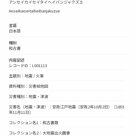
アンセイカイセイタイヘイバンジャクズエ
Anseikaiseitaiheibanjakuzue
言語
日本語
種別
和古書
内容記述
レコードID：L001113
主題別：地震 / 火事
資料種別：災害絵地図
災害種別：地震・津波
災害名（地震・津波）：安政江戸地震（安政2年10月2日）［1855
年11月11日］
コレクション名1：和古書類
コレクション名2：大地震出火圖會