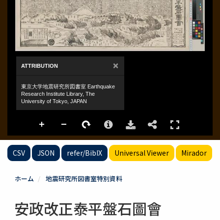
CSV
JSON
refer/BibIX
Universal Viewer
Mirador
ホーム
地震研究所図書室特別資料
安政改正泰平盤石圖會