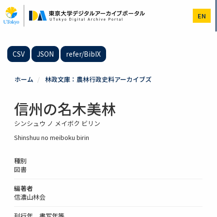
メ
イ
EN
ン
コ
ン
テ
CSV
JSON
refer/BibIX
ン
ツ
に
ホーム
林政文庫：農林行政史料アーカイブズ
移
動
信州の名木美林
シンシュウ ノ メイボク ビリン
Shinshuu no meiboku birin
種別
図書
編著者
信濃山林会
刊行年、書写年等