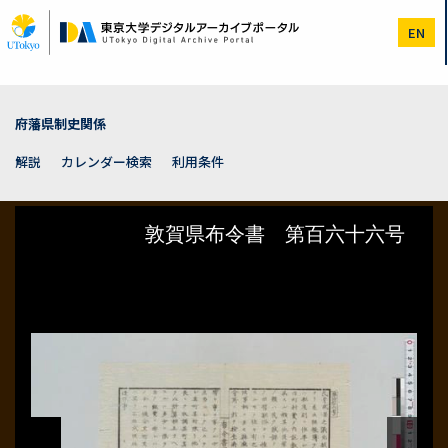
メ
イ
EN
ン
コ
ン
テ
ン
府藩県制史関係
ツ
に
解説
カレンダー検索
利用条件
移
動