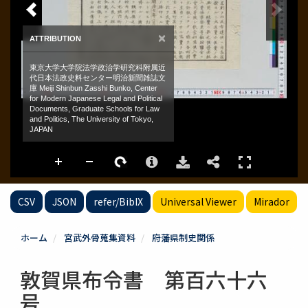
CSV
JSON
refer/BibIX
Universal Viewer
Mirador
ホーム
宮武外骨蒐集資料
府藩県制史関係
敦賀県布令書 第百六十六
号