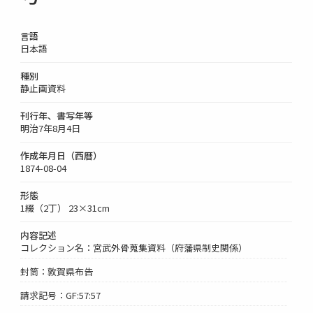
言語
日本語
種別
静止画資料
刊行年、書写年等
明治7年8月4日
作成年月日（西暦）
1874-08-04
形態
1綴（2丁） 23×31cm
内容記述
コレクション名：宮武外骨蒐集資料（府藩県制史関係）
封筒：敦賀県布告
請求記号：GF:57:57