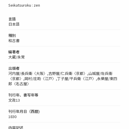
Seikatsuroku : zen
言語
日本語
種別
和古書
編著者
大蔵/永常
出版者
河内屋/長兵衛〈大阪〉,吉野屋/仁兵衛〈京都〉,山城屋/佐兵衞
〈京都〉,岡村/庄助〈江戸〉,丁子屋/平兵衛〈江戸〉,永樂屋/東四
郎〈名古屋〉
刊行年、書写年等
文政13
刊行年月日（西暦)
1830
内容記述