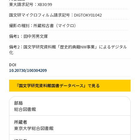
東大請求記号：XB30:99
国文研マイクロフィルム請求記号：DIGTOKY01042
撮影の種別：所蔵和古書（マイクロ）
備考1：田中芳男文庫
備考2：国文学研究資料館「歴史的典籍NW事業」によるデジタル
化
DOI
10.20730/100304209
『国文学研究資料館国書データベース』で見る
部局
総合図書館
所蔵者
東京大学総合図書館