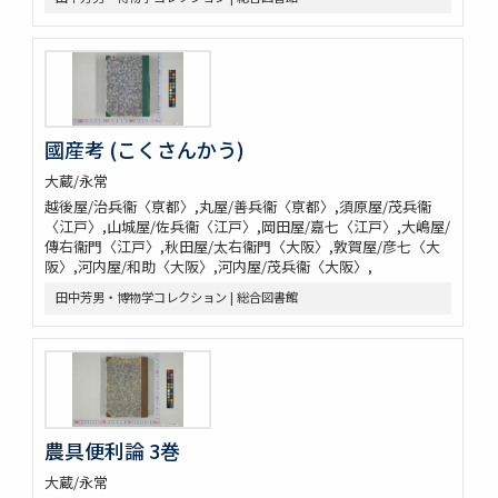
國産考 (こくさんかう)
大蔵/永常
越後屋/治兵衞〈亰都〉,丸屋/善兵衞〈亰都〉,須原屋/茂兵衞
〈江戸〉,山城屋/佐兵衞〈江戸〉,岡田屋/嘉七〈江戸〉,大嶋屋/
傳右衞門〈江戸〉,秋田屋/太右衞門〈大阪〉,敦賀屋/彦七〈大
阪〉,河内屋/和助〈大阪〉,河内屋/茂兵衞〈大阪〉,
田中芳男・博物学コレクション | 総合図書館
農具便利論 3巻
大蔵/永常