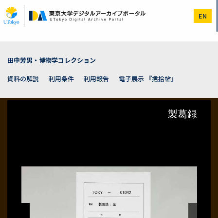
メ
イ
EN
ン
コ
ン
テ
ン
田中芳男・博物学コレクション
ツ
に
資料の解説
利用条件
利用報告
電子展示 『捃拾帖』
移
動