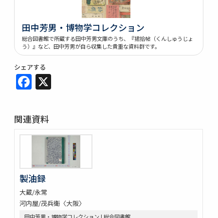
田中芳男・博物学コレクション
総合図書館で所蔵する田中芳男文庫のうち、『捃拾帖（くんしゅうじょ
う）』など、田中芳男が自ら収集した貴重な資料群です。
シェアする
Facebook
X
関連資料
製油録
大蔵/永常
河内屋/茂兵衛〈大阪〉
田中芳男・博物学コレクション | 総合図書館