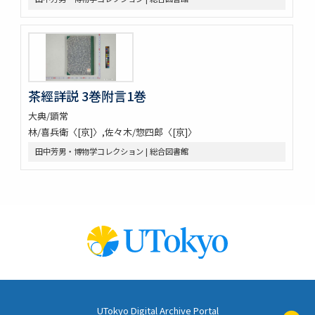
茶經詳説 3巻附言1巻
大典/顕常
林/喜兵衛〈[京]〉,佐々木/惣四郎〈[京]〉
田中芳男・博物学コレクション | 総合図書館
UTokyo Digital Archive Portal