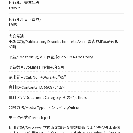
刊行年、書写年等
1965-5
刊行年月日（西暦)
1965
内容記述
出版事項/Publication, Discribution, etc.Area: 青森県北津軽郡板
栁町
所蔵/Location: 経図・保管庫;Eco.Lib.Repository
所蔵巻号/Volumes: 昭和40年5月
請求記号/Call No.: 49A/i2.4:6:"65"
資料ID/Contents ID: 5508724274
資料区分/Document Categoly: その他;others
公開方法/Media Type: オンライン;Online
データ形式/Format: pdf
利用注記/Services: 学内限定詳細な書誌情報およびデジタル画像
は本文リンク欄のURLをクリックして東大OPACの情報をご覧くだ