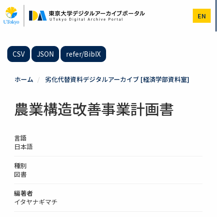
メ
イ
EN
ン
コ
ン
テ
CSV
JSON
refer/BibIX
ン
ツ
に
ホーム
劣化代替資料デジタルアーカイブ [経済学部資料室]
移
動
農業構造改善事業計画書
言語
日本語
種別
図書
編著者
イタヤナギマチ