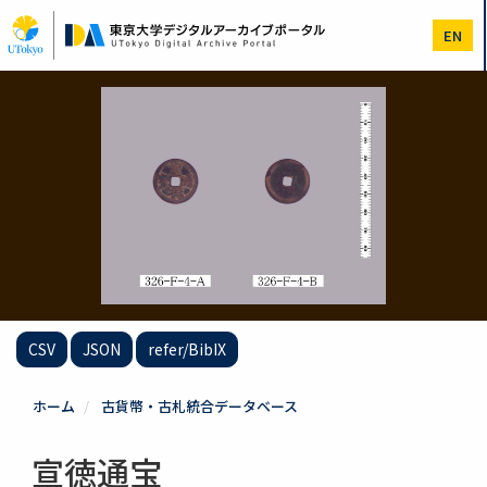
メ
イ
EN
ン
コ
ン
テ
ン
ツ
に
移
動
CSV
JSON
refer/BibIX
ホーム
古貨幣・古札統合データベース
宣徳通宝