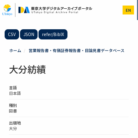
メ
イ
EN
ン
コ
ン
テ
CSV
JSON
refer/BibIX
ン
ツ
に
ホーム
営業報告書・有価証券報告書・目論見書データベース
移
動
大分紡績
言語
日本語
種別
図書
出版地
大分