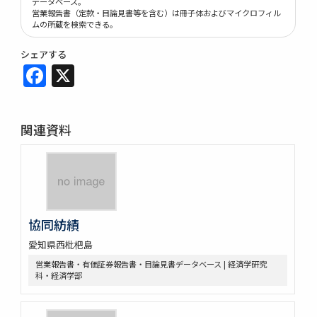
データベース。
営業報告書（定款・目論見書等を含む）は冊子体およびマイクロフィル
ムの所蔵を検索できる。
シェアする
Facebook
X
関連資料
協同紡績
愛知県西枇杷島
営業報告書・有価証券報告書・目論見書データベース | 経済学研究
科・経済学部