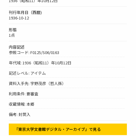
1936（昭和11）年10月12日
刊行年月日（西暦)
1936-10-12
形態
1点
内容記述
参照コード: F0125/S06/0163
年代域: 1936（昭和11）年10月12日
記述レベル: アイテム
資料入手先: 宇野茂彦（哲人孫）
利用条件: 要審査
収蔵情報: 本郷
備考: 封筒入
『東京大学文書館デジタル・アーカイブ』で見る