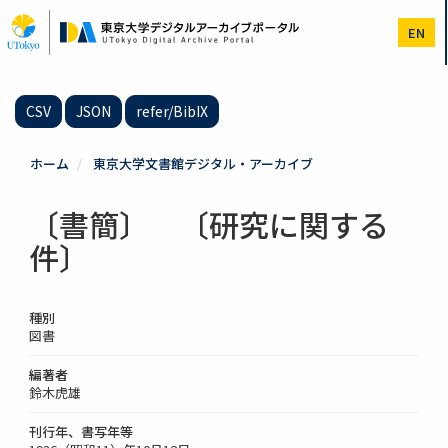
メ
イ
EN
ン
コ
ン
テ
CSV
JSON
refer/BibIX
ン
ツ
に
ホーム
東京大学文書館デジタル・アーカイブ
移
動
〔書簡〕 〔研究に関する
件〕
種別
図書
編著者
鈴木虎雄
刊行年、書写年等