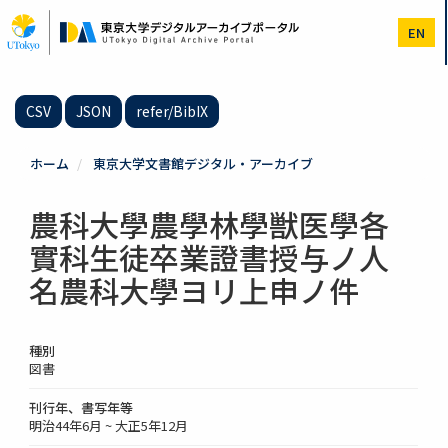
メ
イ
EN
ン
コ
ン
テ
CSV
JSON
refer/BibIX
ン
ツ
に
ホーム
東京大学文書館デジタル・アーカイブ
移
動
農科大學農學林學獣医學各
實科生徒卒業證書授与ノ人
名農科大學ヨリ上申ノ件
種別
図書
刊行年、書写年等
明治44年6月 ~ 大正5年12月