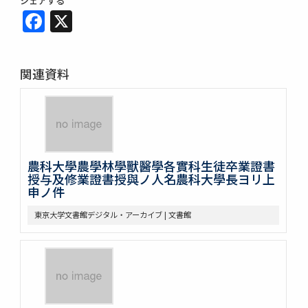
シェアする
Facebook
X
関連資料
農科大學農學林學獸醫學各實科生徒卒業證書
授与及修業證書授與ノ人名農科大學長ヨリ上
申ノ件
東京大学文書館デジタル・アーカイブ | 文書館