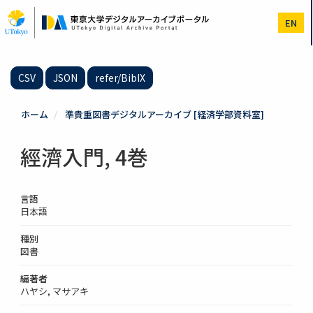
メ
イ
EN
ン
コ
ン
テ
CSV
JSON
refer/BibIX
ン
ツ
に
ホーム
準貴重図書デジタルアーカイブ [経済学部資料室]
移
動
經濟入門, 4巻
言語
日本語
種別
図書
編著者
ハヤシ, マサアキ