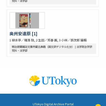
究科・法学部
奥州安達原 [1]
1 柳水亭／種清 録, 2 生田／芳春 画, 3 小林／鉄次郎 編輯
明治新聞雑誌文庫所蔵古典籍（国文研デジタル化分） | 法学政治学研
究科・法学部
UTokyo Digital Archive Portal
ペ