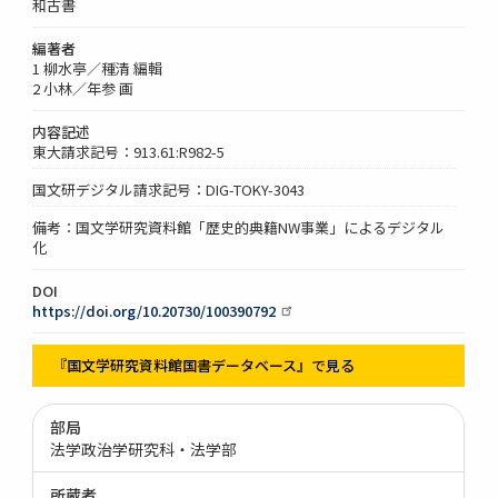
和古書
編著者
1 柳水亭／種清 編輯
2 小林／年参 画
内容記述
東大請求記号：913.61:R982-5
国文研デジタル請求記号：DIG-TOKY-3043
備考：国文学研究資料館「歴史的典籍NW事業」によるデジタル
化
DOI
https://doi.org/10.20730/100390792
『国文学研究資料館国書データベース』で見る
部局
法学政治学研究科・法学部
所蔵者