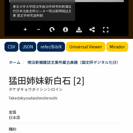
CSV
JSON
refer/BibIX
Universal Viewer
Mirador
ホーム
明治新聞雑誌文庫所蔵古典籍（国文研デジタル化分）
猛田姉妹新白石 [2]
タケダキョウダイシンシロイシ
Takedakyoudaishinshiroishi
言語
日本語
種別