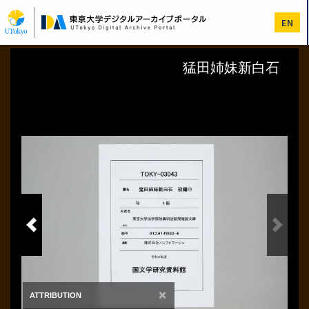
メ
イ
EN
ン
コ
ン
テ
ン
ツ
に
移
動