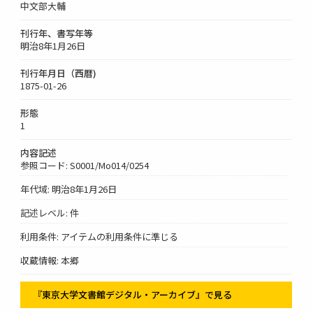
中文部大輔
刊行年、書写年等
明治8年1月26日
刊行年月日（西暦)
1875-01-26
形態
1
内容記述
参照コード: S0001/Mo014/0254
年代域: 明治8年1月26日
記述レベル: 件
利用条件: アイテムの利用条件に準じる
収蔵情報: 本郷
『東京大学文書館デジタル・アーカイブ』で見る