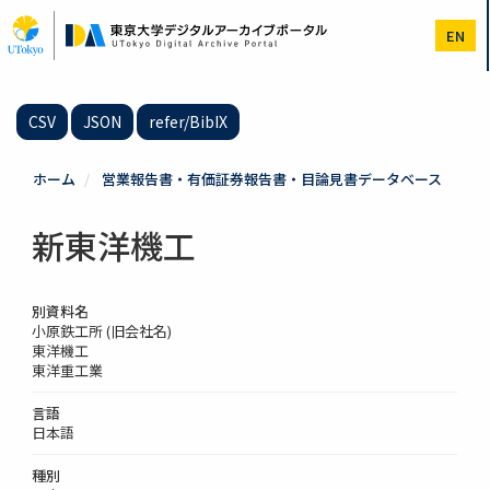
メ
イ
EN
ン
コ
ン
テ
CSV
JSON
refer/BibIX
ン
ツ
に
ホーム
営業報告書・有価証券報告書・目論見書データベース
移
動
新東洋機工
別資料名
小原鉄工所 (旧会社名)
東洋機工
東洋重工業
言語
日本語
種別