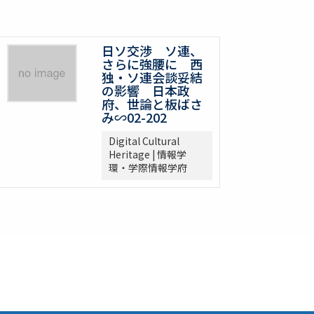
日ソ交渉 ソ連、
さらに強腰に 西
独・ソ連会談妥結
の影響 日本政
府、世論と板ばさ
み∽02-202
Digital Cultural
Heritage | 情報学
環・学際情報学府