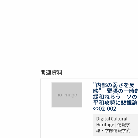
関連資料
"内部の弱さを反
映" 緊張の一時
緩和ねらう ソの
平和攻勢に悲観論
∽02-002
Digital Cultural
Heritage | 情報学
環・学際情報学府