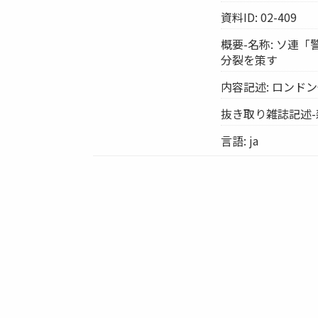
資料ID: 02-409
概要-名称: ソ連
分裂を策す
内容記述: ロン
抜き取り雑誌記述-
言語: ja