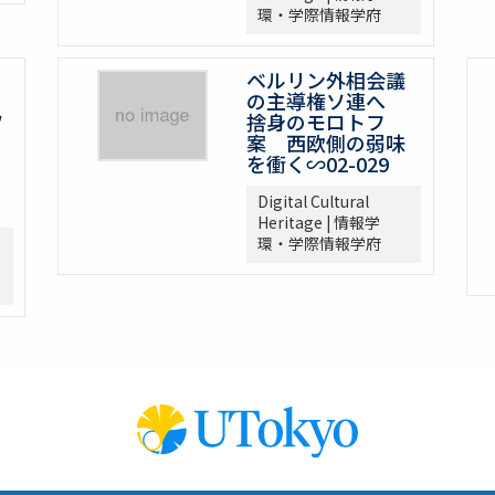
環・学際情報学府
ベルリン外相会議
の主導権ソ連へ
ソ
捨身のモロトフ
案 西欧側の弱味
を衝く∽02-029
Digital Cultural
Heritage | 情報学
環・学際情報学府