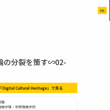
EN
の分裂を策す∽02-
『Digital Cultural Heritage』で見る
部局
情報学環・学際情報学府