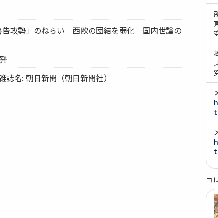
「警告攻勢」のねらい 西欧の団結を弱化 国内世論の
ドン発
雑誌名: 朝日新聞（朝日新聞社）
h
t
h
t
コ