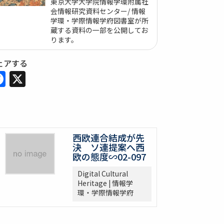
東京大学大学院情報学環附属社
会情報研究資料センター/ 情報
学環・学際情報学府図書室が所
蔵する資料の一部を公開してお
ります。
ェアする
Facebook
X
西欧連合結成が先
決 ソ連提案へ西
欧の態度∽02-097
Digital Cultural
Heritage | 情報学
環・学際情報学府