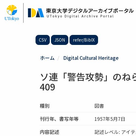
メ
イ
ン
コ
ン
テ
CSV
JSON
refer/BibIX
ン
ツ
に
ホーム
Digital Cultural Heritage
移
動
ソ連「警告攻勢」のねら
409
種別
図書
刊行年、書写年等
1957年5月7日
内容記述
記述レベル: アイ