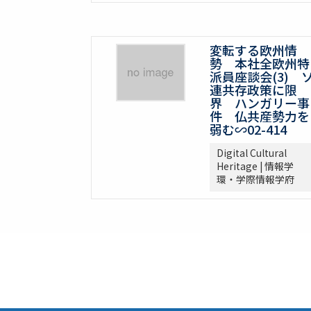
変転する欧州情
勢 本社全欧州特
派員座談会(3) 
連共存政策に限
界 ハンガリー事
件 仏共産勢力を
弱む∽02-414
Digital Cultural
Heritage | 情報学
環・学際情報学府