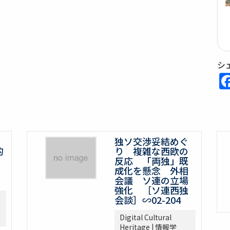
シ
独ソ交渉妥結めぐ
的
り 複雑な西欧の
反応 「両独」既
成化を懸念 外相
会議 ソ連の立場
強化 ［ソ連西独
会談］∽02-204
Digital Cultural
Heritage | 情報学