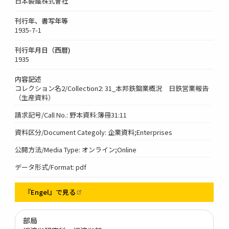
日本製鐵株式會社
刊行年、書写年等
1935-7-1
刊行年月日（西暦)
1935
内容記述
コレクション名2/Collection2: 31_本邦鉄鋼業概況 日鉄営業報告
（生産資料）
請求記号/Call No.: 野本資料:簿冊31:11
資料区分/Document Categoly: 企業資料;Enterprises
公開方法/Media Type: オンライン;Online
データ形式/Format: pdf
『Engel』で見る
部局