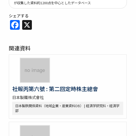
が収集した資料約1200点を中心としたデータベース
シェアする
Facebook
X
関連資料
社報丙第六號 : 第二回定時株主總會
日本製鐵株式會社
日本製鉄関係資料（地域企業・産業資料DB） | 経済学研究科・経済学
部