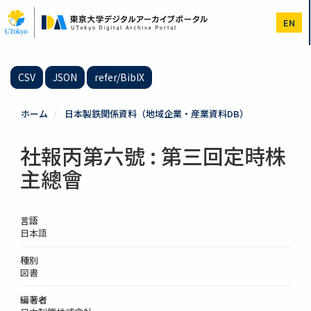
メ
イ
EN
ン
コ
ン
テ
CSV
JSON
refer/BibIX
ン
ツ
に
ホーム
日本製鉄関係資料（地域企業・産業資料DB）
移
動
社報丙第六號 : 第三回定時株
主總會
言語
日本語
種別
図書
編著者