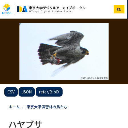
メ
イ
EN
ン
コ
ン
テ
ン
ツ
に
移
動
CSV
JSON
refer/BibIX
ホーム
東京大学演習林の鳥たち
ハヤブサ