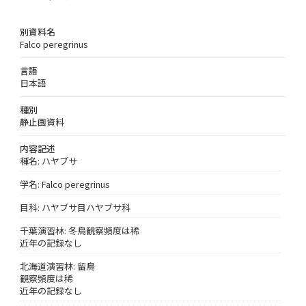
別資料名
Falco peregrinus
言語
日本語
種別
静止画資料
内容記述
種名: ハヤブサ
学名: Falco peregrinus
目科: ハヤブサ目ハヤブサ科
千葉演習林: 冬鳥観察頻度は稀
近年の記録なし
北海道演習林: 留鳥
観察頻度は稀
近年の記録なし