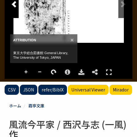
CSV
JSON
refer/BibIX
Universal Viewer
Mirador
ホーム
霞亭文庫
風流今平家 / 西沢与志 (一風)
作