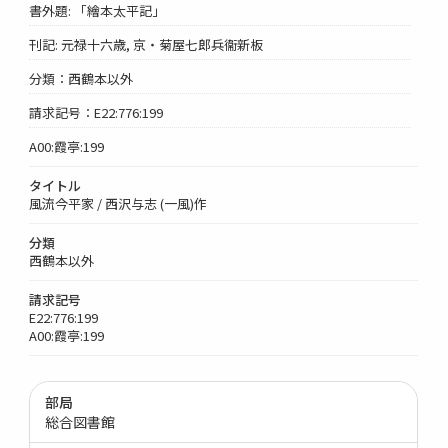
書外題: 「繪本太平記」
刊記: 元禄十六歳, 京・菊屋七郎兵衞新板
分類：西鶴本以外
請求記号：E22:776:199
A00:霞亭:199
タイトル
風流今平家 / 西沢与志 (一風)作
分類
西鶴本以外
請求記号
E22:776:199
A00:霞亭:199
部局
総合図書館