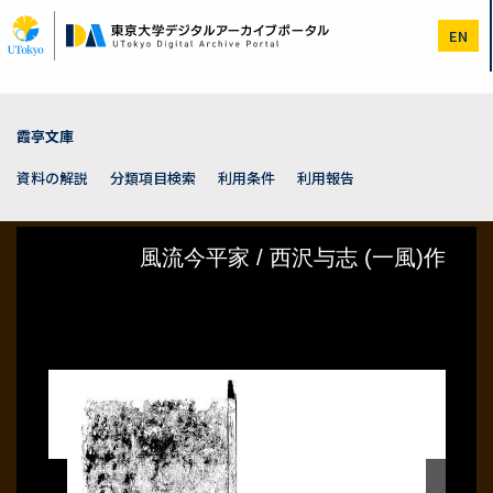
メ
イ
EN
ン
コ
ン
テ
ン
霞亭文庫
ツ
に
資料の解説
分類項目検索
利用条件
利用報告
移
動