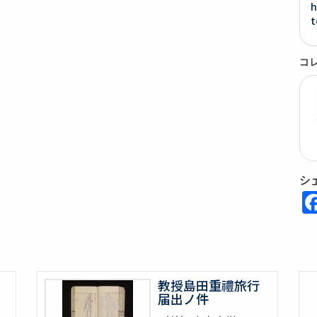
h
t
コ
シ
教授島田重禮旅行
届出ノ件