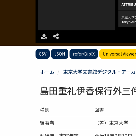
CSV
JSON
refer/BibIX
Universal Viewe
ホーム
東京大学文書館デジタル・アーカ
島田重礼伊香保行外三
種別
図書
編著者
（差）東京大学 
刊行年、書写年等
明治16年7月12日