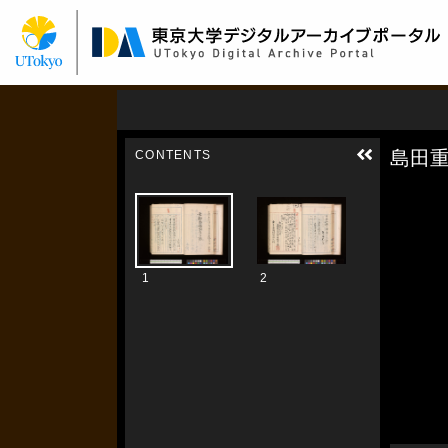
メ
イ
ン
コ
ン
テ
ン
ツ
に
移
動