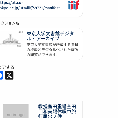
ttps://uta.u-
okyo.ac.jp/uta/iiif/59721/manifest
レクション名
東京大学文書館デジタ
ル・アーカイブ
東京大学文書館が所蔵する資料
の検索とデジタル化された画像
の閲覧ができます。
ェアする
Facebook
X
教授島田重禮仝田
口和美賜休暇中旅
行届出ノ件