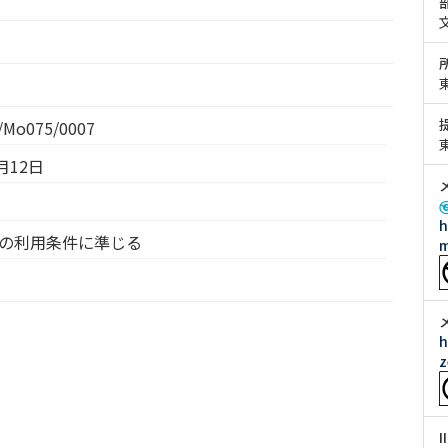
Mo075/0007
月12日
h
ムの利用条件に準じる
m
h
z