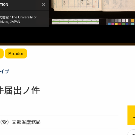
r
Mirador
イブ
件届出ノ件
（受）文部省庶務局