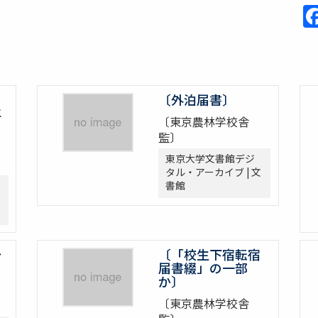
〔外泊届書〕
年
〔東京農林学校舎
監〕
東京大学文書館デジ
タル・アーカイブ | 文
書館
治
〔「校生下宿転宿
届書綴」の一部
か〕
〔東京農林学校舎