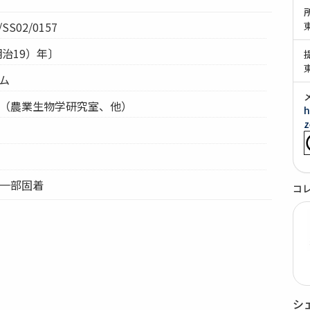
SS02/0157
明治19）年〕
テム
部（農業生物学研究室、他）
h
z
、一部固着
コ
シ