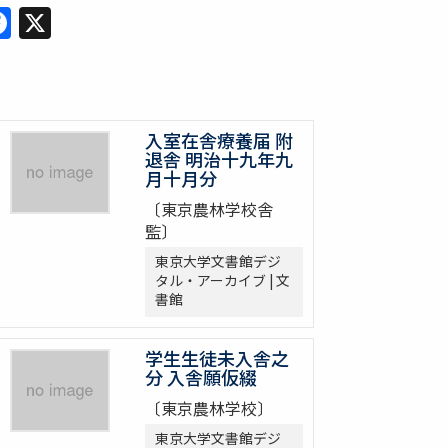
Facebook
X
入室在舎療養届 附
退舎 明治十九年九
月十月分
〔東京農林学校舎
監〕
東京大学文書館デジ
タル・アーカイブ | 文
書館
学生生徒未入舎之
分 入舎願仮綴
〔東京農林学校〕
東京大学文書館デジ