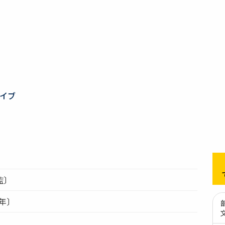
イブ
監〕
）年〕