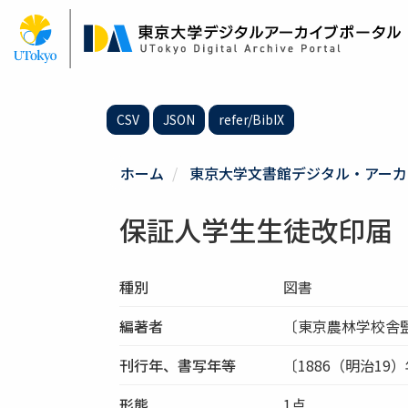
メ
イ
ン
コ
ン
テ
CSV
JSON
refer/BibIX
ン
ツ
に
ホーム
東京大学文書館デジタル・アーカ
移
動
保証人学生生徒改印届
種別
図書
編著者
〔東京農林学校舎
刊行年、書写年等
〔1886（明治19
形態
1点