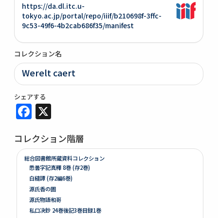
https://da.dl.itc.u-
tokyo.ac.jp/portal/repo/iiif/b210698f-3ffc-
9c53-49f6-4b2cab686f35/manifest
コレクション名
Werelt caert
シェアする
Facebook
X
コレクション階層
総合図書館所蔵資料コレクション
悉曇字記真釋 8巻 (存2巻)
白縫譚 (存2編6巻)
源氏香の圖
源氏物語和哥
私口决鈔 24巻後記3巻目録1巻