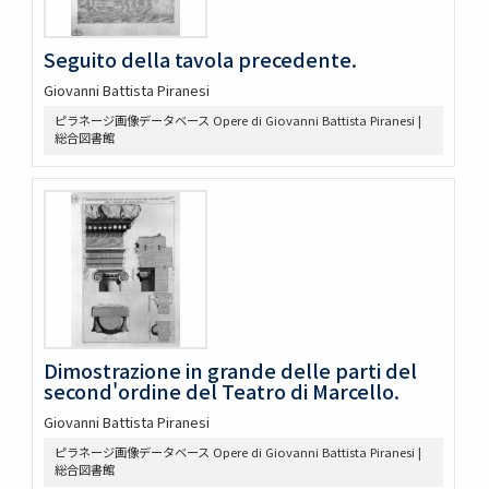
remarques historiques sur les changemens qui y sont
arrivez
Seguito della tavola precedente.
A new map of India & China : from the latest observations
A new map of Asia from the latest observations : most
Giovanni Battista Piranesi
humbly inscribed to the Right Honbe. George Earl of
Warrington
ピラネージ画像データベース Opere di Giovanni Battista Piranesi |
総合図書館
Asia : corrected from the observations communicated to
the Royal Society at London and the Royal Academy at
Paris
L'Asie : dresée sur les observations de l'Academie royale
des sciences et quelques autres, et sur les memoires les
plus recens
Royaume de Corée
Asia antiqua cum finitimis Africæ et Europæ regionibus
Imperium Japonicum : per sexaginta et sex regiones
digestum atque ex ipsorum Japonensium mappis
descriptum
A new and accurate map of the Empire of Japan : laid down
Dimostrazione in grande delle parti del
from the memoirs of the Portuguese and Dutch : and
second'ordine del Teatro di Marcello.
particularly from the Jesuit missionaries
Giovanni Battista Piranesi
Nouvelle carte de l'empire de la Chine et les païs
circonvoisins = Nieuwe kaart van 't keizerryk China en de
ピラネージ画像データベース Opere di Giovanni Battista Piranesi |
aangrensende landen
総合図書館
Carte de l'Empire du Japon : pour servir a l'histoire générale