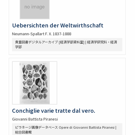
novissima descriptio
Asia ex magna orbis terrę descriptione Gerardi Mercatoris
desumpta
Asiæ nova descriptio
Uebersichten der Weltwirthschaft
Asia wie es jetziger Zeit nach den fürnemesten
Neumann-Spallart F. X. 1837-1888
Herrschafften abgetheilet und beschribenist
Carte de l'Asie : corrigeé et augmenteé, dessus toutes les
貴重図書デジタルアーカイブ [経済学部資料室] | 経済学研究科・経済
aultres cy deuant faictes
学部
Asia recens summa cura delineata
China : veteribus Sinarum regio, nunc incolis Tame dicta
China
Japoniæ nova descriptio
Asia : with the islands adioyning described, the atire of the
people, & townes of importance
The Kingdome of China
Mar di India
Mappe-monde, ou, Carte generale du monde : dessignée
en deux plan-hemispheres
Conchiglie varie tratte dal vero.
Asia vetus : recognita, emendata, et multis in locis,
Giovanni Battista Piranesi
mutata, conatibus geographicis
A new mapp of y[e] empire of China : with its severall
ピラネージ画像データベース Opere di Giovanni Battista Piranesi |
provinces or kingdomes, together with the adjacent isles
総合図書館
of Japon or Niphon, Formosa, Hainan, etc