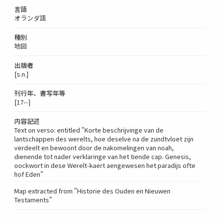
言語
オランダ語
種別
地図
出版者
[s.n.]
刊行年、書写年等
[17--]
内容記述
Text on verso: entitled "Korte beschrijvinge van de
lantschappen des werelts, hoe deselve na de zundtvloet zijn
verdeelt en bewoont door de nakomelingen van noah,
dienende tot nader verklaringe van het tiende cap. Genesis,
oockwort in dese Werelt-kaert aengewesen het paradijs ofte
hof Eden"
Map extracted from "Historie des Ouden en Nieuwen
Testaments"