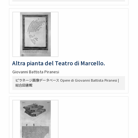
Japonia Regnum
A newe mape of Tartary
La gran Tartaria : diuisa nelle sue parti principali
Accuratissima totius Asiæ tabula
Nova et accurata Japoniæ terræ Esonis ac insularum
adjacentium : ex novißima detectione descriptio
Orbis terrarum nova et accuratissima tabula
A new map of great Tartary and China, with the adjoyning
parts of Asia, taken from Mr. de Fer's Map of Asia
Altra pianta del Teatro di Marcello.
Present Asia : distinguisht into its general divisions or
countries together with their capital cities chief rivers
Giovanni Battista Piranesi
mountains &c
ピラネージ画像データベース Opere di Giovanni Battista Piranesi |
Orbis vetus, et orbis veteris utraque continens, terrarum
総合図書館
q3 tractus arcticus, et antarcticus ex Platone :
Theopompo, sive Æliano, Manilio, Strabone, &c
To the right honorable William Lord Cowper, Lord High
Chancellor of Great Britain this map of Asia according to ye
newest and most exact observations
A new and correct map of the world, laid down according
to the newest discoveries, and from the most exact
observations
Orbis veteribus noti tabula nova : derosier, sculp
Carte de l'Asie : selon les auteurs anciens enrichie de