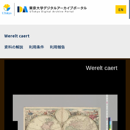
メ
イ
EN
ン
コ
ン
テ
ン
Werelt caert
ツ
に
資料の解説
利用条件
利用報告
移
動