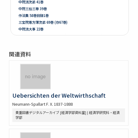
中院流次弟 41巻
中院三拾三尊 39巻
作法集 58巻目録1巻
三宝院憲方薄次弟 69巻 (存67巻)
中院流大事 22巻
私口决鈔 24巻後記3巻目録1巻 (存24巻後記1巻目録1巻)
白石手簡
Island of Sakhalin (Karafuto) with portion of Yezo
関連資料
[Modern map of the world]
Carreira da India, no seo descobrimento por Vasco da
Gama, no anno de 1497
Ta. Superioris Indiae et Tartariæ Maioris
Tabula orientalis regionis, Asiæ scilicet extremas
complectens terras & regna
Asie
Uebersichten der Weltwirthschaft
Asiae nova descriptio
Neumann-Spallart F. X. 1837-1888
[Itinerario, voyage, ofte schopaert von John Huygen van
Linschoten naer Oost ofte Rorlugarels Indien]
貴重図書デジタルアーカイブ [経済学部資料室] | 経済学研究科・経済
学部
Asiae nova descriptio
Tartariae sive magni Chami regni tÿpus
Maris pacifici (quod vulgo Mar del Zur) cum regionibus
circumiacentibus, insulisq́ue in eodem passim sparsis,