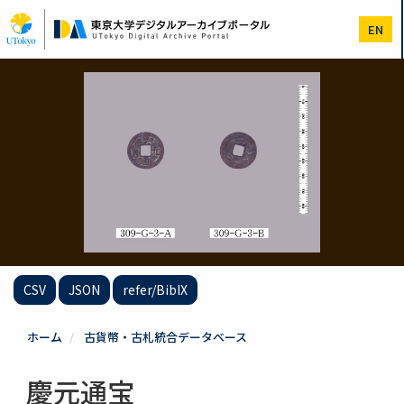
メ
イ
EN
ン
コ
ン
テ
ン
ツ
に
移
動
CSV
JSON
refer/BibIX
ホーム
古貨幣・古札統合データベース
慶元通宝