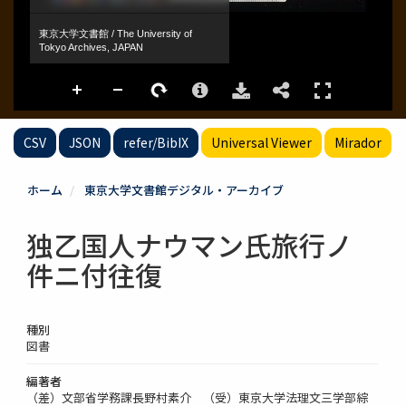
CSV
JSON
refer/BibIX
Universal Viewer
Mirador
ホーム
東京大学文書館デジタル・アーカイブ
独乙国人ナウマン氏旅行ノ
件ニ付往復
種別
図書
編著者
（差）文部省学務課長野村素介 （受）東京大学法理文三学部綜