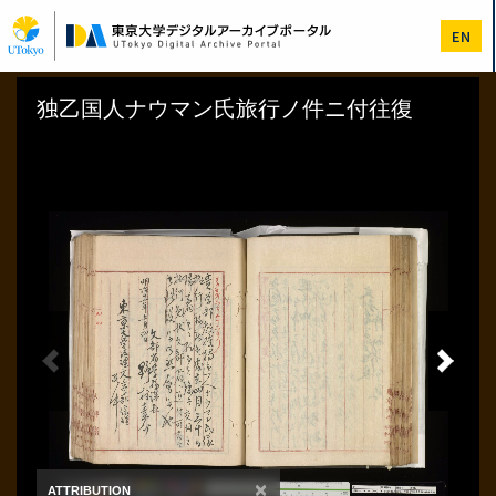
メ
イ
EN
ン
コ
ン
テ
ン
ツ
に
移
動