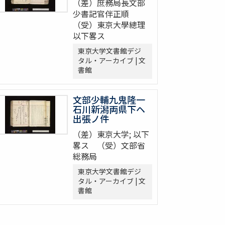
（差）庶務局長文部
少書記官伴正順
（受）東京大學總理
以下畧ス
東京大学文書館デジ
タル・アーカイブ | 文
書館
文部少輔九鬼隆一
石川新潟両県下ヘ
出張ノ件
（差）東京大学; 以下
畧ス （受）文部省
総務局
東京大学文書館デジ
タル・アーカイブ | 文
書館