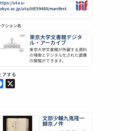
ttps://uta.u-
okyo.ac.jp/uta/iiif/59480/manifest
レクション名
東京大学文書館デジタ
ル・アーカイブ
東京大学文書館が所蔵する資料
の検索とデジタル化された画像
の閲覧ができます。
ェアする
Facebook
X
文部少輔九鬼隆一
歸京ノ件