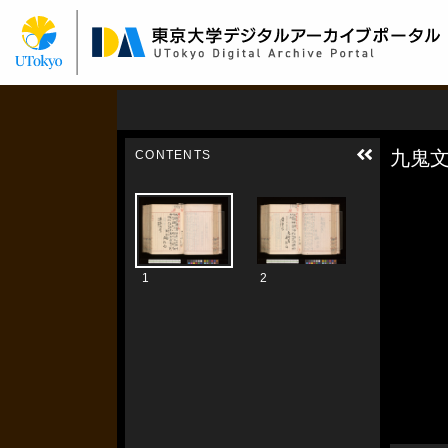
メ
イ
ン
コ
ン
テ
ン
ツ
に
移
動