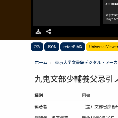
CSV
JSON
refer/BibIX
Universal Viewe
ホーム
東京大学文書館デジタル・アーカ
九鬼文部少輔養父忌引
種別
図書
編著者
（差）文部省庶務
刊行年、書写年等
明治16年9月18日