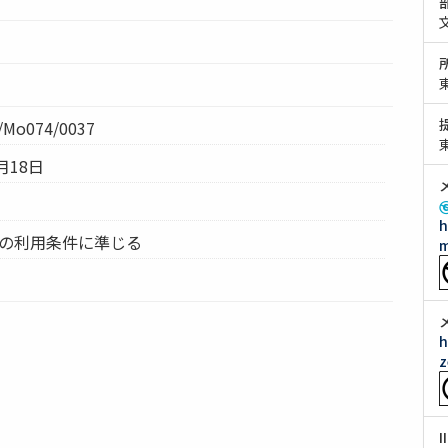
Mo074/0037
月18日
h
ムの利用条件に準じる
m
h
z