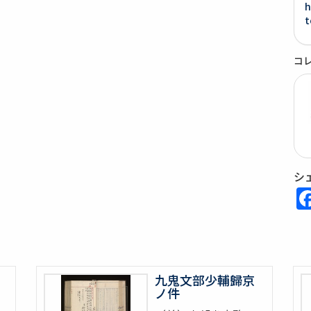
h
t
コ
シ
九鬼文部少輔歸京
ノ件