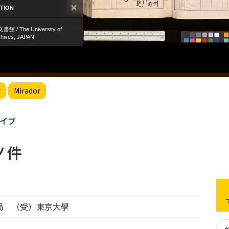
r
Mirador
イブ
ノ件
局 （受）東京大學