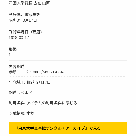
帝國大學總長 古在 由直
刊行年、書写年等
昭和3年3月17日
刊行年月日（西暦)
1928-03-17
形態
1
内容記述
参照コード: S0001/Mo171/0043
年代域: 昭和3年3月17日
記述レベル: 件
利用条件: アイテムの利用条件に準じる
収蔵情報: 本郷
『東京大学文書館デジタル・アーカイブ』で見る