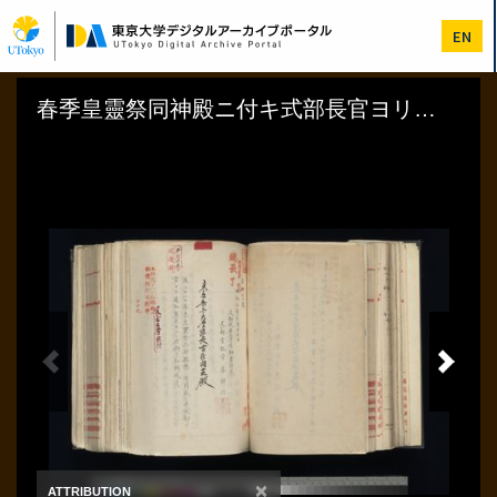
メ
イ
EN
ン
コ
ン
テ
ン
ツ
に
移
動