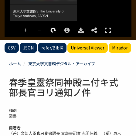
CSV
JSON
refer/BibIX
Universal Viewer
Mirador
ホーム
東京大学文書館デジタル・アーカイブ
春季皇靈祭同神殿ニ付キ式
部長官ヨリ通知ノ件
種別
図書
編著者
（差）文部大臣官房秘書課長 文部書記官 赤間信義 （受）東京