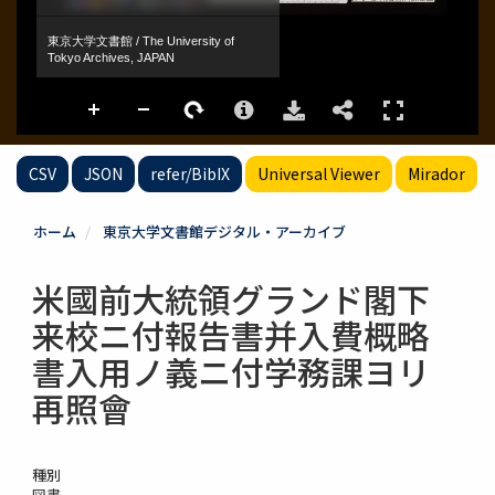
CSV
JSON
refer/BibIX
Universal Viewer
Mirador
ホーム
東京大学文書館デジタル・アーカイブ
米國前大統領グランド閣下
来校ニ付報告書并入費概略
書入用ノ義ニ付学務課ヨリ
再照會
種別
図書