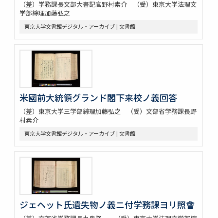
（差）学務課長文部大書記官野村素介 （受）東京大学法理文
学部綜理加藤弘之
東京大学文書館デジタル・アーカイブ | 文書館
米國前大統領グランド閣下来校ノ義回答
（差）東京大学三学部綜理加藤弘之 （受）文部省学務課長野
村素介
東京大学文書館デジタル・アーカイブ | 文書館
ジェヘット氏遺失物ノ義ニ付学務課ヨリ照會