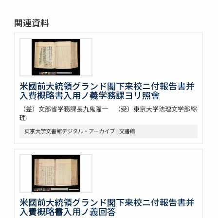
関連資料
米國前大統領グランド閣下来校ニ付報告書并
入費概略書入用ノ義学務課ヨリ照會
（差）文部省学務課長九鬼隆一 （受）東京大学法理文学部綜
理
東京大学文書館デジタル・アーカイブ | 文書館
米國前大統領グランド閣下来校ニ付報告書并
入費概略書入用ノ義回答