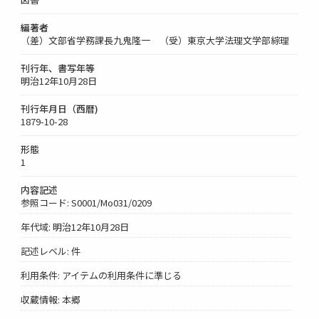
編著者
（差）文部省学務課長九鬼隆一 （受）東京大学法理文学部綜理
刊行年、書写年等
明治12年10月28日
刊行年月日（西暦)
1879-10-28
形態
1
内容記述
参照コード: S0001/Mo031/0209
年代域: 明治12年10月28日
記述レベル: 件
利用条件: アイテムの利用条件に準じる
収蔵情報: 本郷