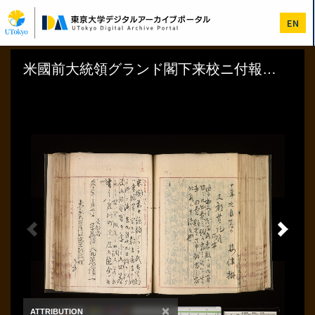
メ
イ
EN
ン
コ
ン
テ
ン
ツ
に
移
動