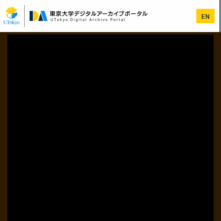
メ
イ
EN
ン
コ
ン
テ
ン
ツ
に
移
動