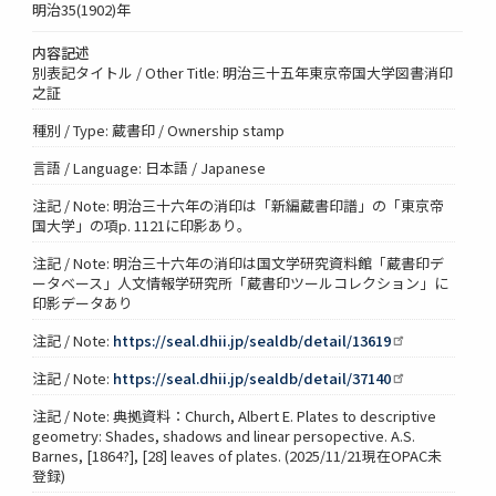
明治35(1902)年
内容記述
別表記タイトル / Other Title: 明治三十五年東京帝国大学図書消印
之証
種別 / Type: 蔵書印 / Ownership stamp
言語 / Language: 日本語 / Japanese
注記 / Note: 明治三十六年の消印は「新編蔵書印譜」の「東京帝
国大学」の項p. 1121に印影あり。
注記 / Note: 明治三十六年の消印は国文学研究資料館「蔵書印デ
ータベース」人文情報学研究所「蔵書印ツールコレクション」に
印影データあり
注記 / Note:
https://seal.dhii.jp/sealdb/detail/13619
注記 / Note:
https://seal.dhii.jp/sealdb/detail/37140
注記 / Note: 典拠資料：Church, Albert E. Plates to descriptive
geometry: Shades, shadows and linear persopective. A.S.
Barnes, [1864?], [28] leaves of plates. (2025/11/21現在OPAC未
登録)