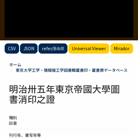
CSV
JSON
refer/BibIX
Universal Viewer
Mirador
ホーム
東京大学工学・情報理工学図書館蔵書印・蔵書票データベース
明治卅五年東京帝國大學圖
書消印之證
種別
図書
刊行年、書写年等