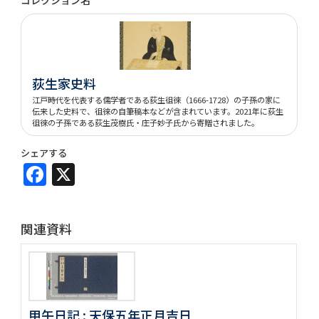
荻生家史料
江戸時代を代表する儒学者である荻生徂徠（1666-1728）の子孫の家に
伝来した史料で、徂徠の自筆稿本などが含まれています。2021年に荻生
徂徠の子孫である荻生茂樹氏・庄子妙子氏から寄贈されました。
シェアする
Facebook
X
関連資料
甲午日記 : 天保五年正月吉日