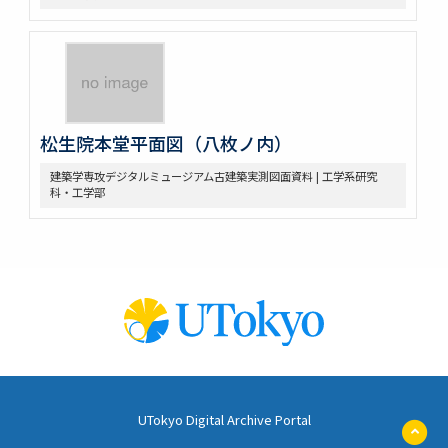
松生院本堂平面図（八枚ノ内）
建築学専攻デジタルミュージアム古建築実測図面資料 | 工学系研究
科・工学部
UTokyo Digital Archive Portal
ペ
ー