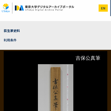
メ
イ
EN
ン
コ
ン
テ
ン
荻生家史料
ツ
に
利用条件
移
動