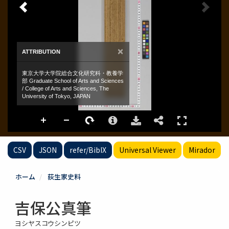
CSV
JSON
refer/BibIX
Universal Viewer
Mirador
ホーム
荻生家史料
吉保公真筆
ヨシヤスコウシンピツ